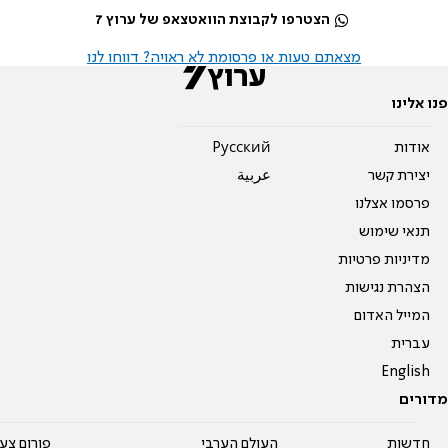
הצטרפו לקבוצת הוואטצאפ של ערוץ 7
מצאתם טעות או פרסומת לא ראויה? דווחו לנו
פנו אלינו
אודות
Pусский
יצירת קשר
عربية
פרסמו אצלנו
תנאי שימוש
מדיניות פרטיות
הצהרת נגישות
המייל האדום
עברית
English
מדורים
חדשות
העולם הערבי
פורום צע