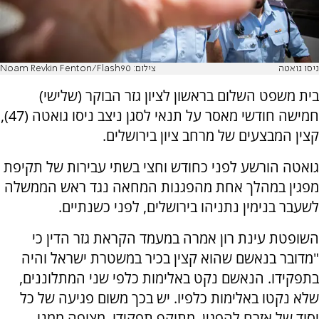
ניסו גואטה
צילום: Noam Revkin Fenton/Flash90
בית משפט השלום בראשון לציון גזר הבוקר (שלישי)
חמישה חודשי מאסר על תנאי לסגן ניצב ניסו גואטה (47),
קצין המבצעים של מרחב ציון בירושלים.
גואטה הורשע לפני כחודש וחצי בשתי עבירות של תקיפת
מפגין במהלך אחת מהפגנות המחאה נגד ראש הממשלה
לשעבר בנימין נתניהו בירושלים, לפני כשנתיים.
השופטת עינת רון אמרה במעמד הקראת גזר הדין כי
"מדובר בנאשם שהוא קצין בכיר במשטרת ישראל והיה
בתפקידו. הנאשם נקט באלימות כלפי שני המתלוננים,
שלא נקטו באלימות כלפיו. יש בכך משום פגיעה של כל
יסוד של אזרח להפגין. מתוקף תפקידו, מצופה ממנו