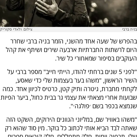
בניה ברבי
צילום: ולאדי סקוריק
בהפרש של שעה אחד מהשני, הזמר בניה ברבי שחרר
היום לרשתות החברתיות ארבעה שירים ושיתף את קהל
העוקבים בסיפור שמאחורי כל שיר.
"לפני 5 שנים ברחתי להודו, הייתי חייב" מספר ברבי על
השיר הראשון, "משהו בער בעצמות שלי כדי שאסע,
לקחתי מחברת, גיטרה ותיק קטן, כרטיס לכיוון אחד. כמה
שבועות אחרי מצאתי את עצמי גר בבית כחול, ביער הפיות
שנמצא בכפר בשם ׳פולגה׳".
"משהו באוויר שם, במליוני הגוונים הירוקים, השקט הזה
שאתה לבד הביא אותי לכתוב כל בוקר. מין סוד שהוא רק
שלי, תרפיה יומית, חלק מתפללים, חלק קוראים ספרים