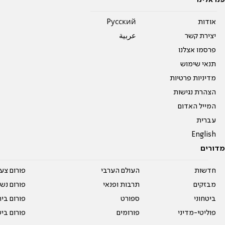
פנו אלינו
אודות
Pусский
יצירת קשר
عربية
פרסמו אצלנו
תנאי שימוש
מדיניות פרטיות
הצהרת נגישות
המייל האדום
עברית
English
מדורים
חדשות
העולם הערבי
פורום צע
מבזקים
תרבות ופנאי
פורום נשו
ביטחוני
ספורט
פורום בי
פוליטי-מדיני
פורומים
פורום בי