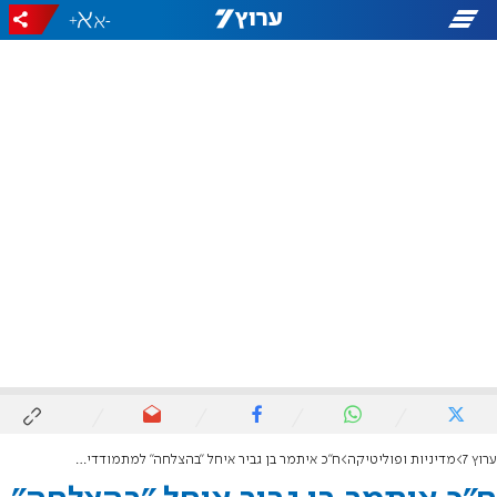
+
-
ערוץ 7
מדיניות ופוליטיקה
ח"כ איתמר בן גביר איחל "בהצלחה" למתמודדים בפריימריז ב'העבודה'