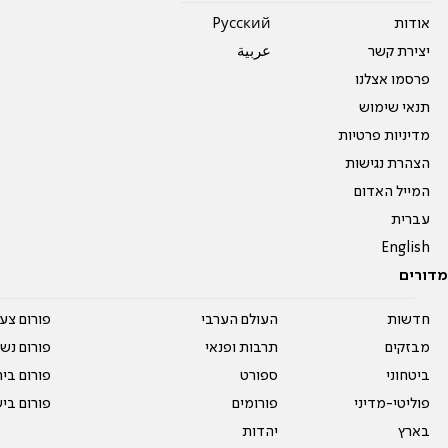
אודות
Pусский
יצירת קשר
عربية
פרסמו אצלנו
תנאי שימוש
מדיניות פרטיות
הצהרת נגישות
המייל האדום
עברית
English
מדורים
חדשות
העולם הערבי
פורום צע
מבזקים
תרבות ופנאי
פורום נשו
ביטחוני
ספורט
פורום בי
פוליטי-מדיני
פורומים
פורום בי
בארץ
יהדות