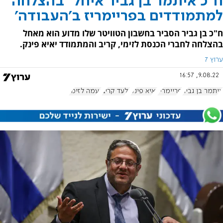
ח"כ איתמר בן גביר איחל "בהצלחה"
למתמודדים בפריימריז ב'העבודה'
ח"כ בן גביר הסביר בחשבון הטוויטר שלו מדוע הוא מאחל
בהצלחה לחברי הכנסת לזימי, קריב והמתמודד יאיא פינק.
ערוץ 7
9.08.22, 16:57
איתמר בן גביר
פריימריז
יאיא פינק
גלעד קריב
נעמה לזימי