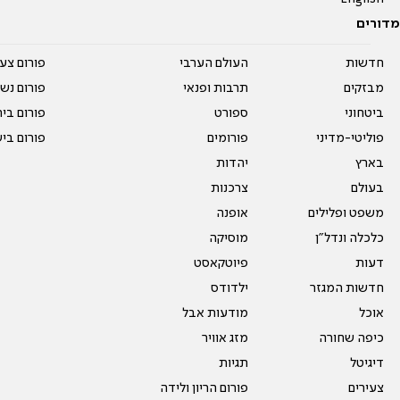
מדורים
חדשות
העולם הערבי
פורום צע
מבזקים
תרבות ופנאי
פורום נשו
ביטחוני
ספורט
פורום בי
פוליטי-מדיני
פורומים
פורום בי
בארץ
יהדות
בעולם
צרכנות
משפט ופלילים
אופנה
כלכלה ונדל"ן
מוסיקה
דעות
פיוטקאסט
חדשות המגזר
ילדודס
אוכל
מודעות אבל
כיפה שחורה
מזג אוויר
דיגיטל
תגיות
צעירים
פורום הריון ולידה