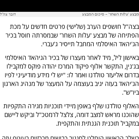
מבצע 'עלות השחר' - סיכום המבצע
דובר צה"ל
בצה"ל חושפים הערב (שלישי) פרטים חדשים על מכת
הפתיחה של מבצע 'עלות השחר' שבמסרתה חוסל בכיר
הג'יהאד האיסלמי המחבל תייסיר ג'עברי.
באישון ליל, מיד לאחר מעצרו של בכיר הגיהאד האיסלמי
בג'נין, התקשר אלוף פיקוד המרכז יהודה פוקס למקבילו
בדרום אליעזר טולדנו ואמר לו: "יש לי מידע מודיעיני לפיו
הג'יהאד בעזה יגיב בעוצמה על המעצר של מנהיג הארגון
ביו"ש".
האלוף טולדנו שלף באופן מיידי תוכניות מגירה התקפיות
שהוכנו מראש למצב דומה, צלצל לרמטכ"ל וביקש ליישם
במקביל תוכנית הגנתית והתקפית.
בשלב הראשון הוחלט לסגגור כבישים מרכזיים בעוטף עזה