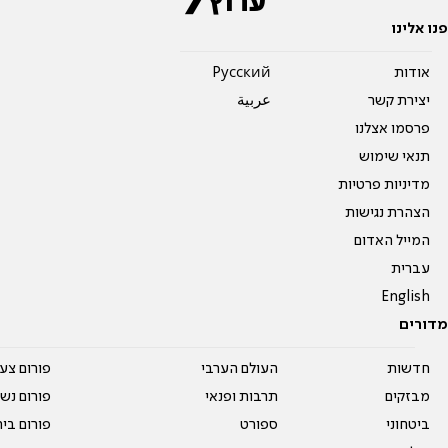
פנו אלינו
אודות
Pусский
יצירת קשר
عربية
פרסמו אצלנו
תנאי שימוש
מדיניות פרטיות
הצהרת נגישות
המייל האדום
עברית
English
מדורים
חדשות
העולם הערבי
פורום צע
מבזקים
תרבות ופנאי
פורום נשו
ביטחוני
ספורט
פורום בי