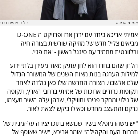
אמיתי אריכא
צילום: צופית ברבי
אמיתי אריכא ביחד עם ירדן ארז ופרויקט ה D-ONE
מביאים צליל חדש של מוזיקה שורשית בצורה חיה
ורלוונטית מתמיד עם סינגל ראשון - 'את פני'.
הלחן שהם בחרו הוא לחן עתיק מאוד מעידן בלתי ידוע
למילות הערגה בנות מאות השנים של המשורר הגדול
שלם אלשבזי. הצורה החדשה שלו כאן נולדה לאחר
תקופות נדודים ארוכות של אמיתי ברחבי הארץ, תקופה
של גילוי ומחקר פנימי ומוזיקלי, שבהן עלה השיר מעצמו,
נרקם והתעצב מחדש וכאילו ביקש לצאת לאור.
"יש משהו מופלא בשיר שנושא בתוכו יצירה על-זמנית של
תרבות העם והקהילה" אומר אריכא, "שיר שאוסף אל