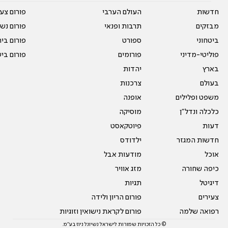
חדשות
העולם הערבי
פורום צע
מבזקים
תרבות ופנאי
פורום נשו
ביטחוני
ספורט
פורום בי
פוליטי-מדיני
פורומים
פורום בי
בארץ
יהדות
בעולם
צרכנות
משפט ופלילים
אופנה
כלכלה ונדל"ן
מוסיקה
דעות
פיוטקאסט
חדשות המגזר
ילדודס
אוכל
מודעות אבל
כיפה שחורה
מזג אוויר
דיגיטל
תגיות
צעירים
פורום הריון ולידה
רפואה שלמה
פורום לקראת נישואין וזוגיות
© כל הזכויות שמורות לישראל נשיונל ניוז בע"מ.