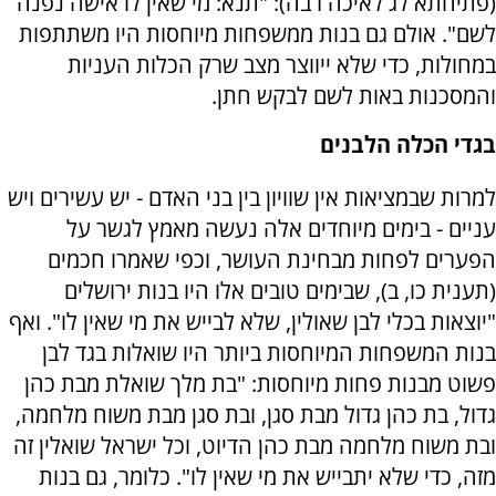
(פתיחתא לג לאיכה רבה): "תנא: מי שאין לו אישה נפנה
לשם". אולם גם בנות ממשפחות מיוחסות היו משתתפות
במחולות, כדי שלא ייווצר מצב שרק הכלות העניות
והמסכנות באות לשם לבקש חתן.
בגדי הכלה הלבנים
למרות שבמציאות אין שוויון בין בני האדם - יש עשירים ויש
עניים - בימים מיוחדים אלה נעשה מאמץ לגשר על
הפערים לפחות מבחינת העושר, וכפי שאמרו חכמים
(תענית כו, ב), שבימים טובים אלו היו בנות ירושלים
"יוצאות בכלי לבן שאולין, שלא לבייש את מי שאין לו". ואף
בנות המשפחות המיוחסות ביותר היו שואלות בגד לבן
פשוט מבנות פחות מיוחסות: "בת מלך שואלת מבת כהן
גדול, בת כהן גדול מבת סגן, ובת סגן מבת משוח מלחמה,
ובת משוח מלחמה מבת כהן הדיוט, וכל ישראל שואלין זה
מזה, כדי שלא יתבייש את מי שאין לו". כלומר, גם בנות