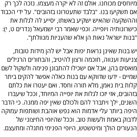
מיוחסים מכוחנו. אולם זה לא יקרה מעצמו. נזכה לכך רק
אם תשקיעו בנו. "בלבד שתעטרונו בזהובים". על ידי הכבוד
וההשקעה שהאיש ישקיע באשתו, יסייע לה לגלות את
כישרונותיה ויופייה. וכפי שאמר רבי ישמעאל (נדרים ט, י):
"בנות ישראל נאות הן אלא שהעניות מנוולתן".
יש בנות שאינן נראות יפות אבל יש להן מידות טובות,
צניעות וענווה, חוכמה ורצון להיטיב, והבחורים הרגילים
מואסים בהן, אבל אם ישכילו להתבונן פנימה ולשקול לשם
שמיים - ידעו שדווקא עם בנות כאלה אפשר להקים ביתר
קלות בית נאמן, מלא תורה וחסד. ואם יעטרו את כלתם
בזהובים, אזי יזכו לגלות את יופייה המיוחד, וככל שיעברו
השנים, ילך ויתברר להם ולכולם שאין יפה ממנה. כי הדבר
היפה ביותר עלי אדמות הוא נפש אוהבת ושותפות עמוקה
לדבוק באמת ולעשות טוב. וככל שהיופי החיצוני של
הנעורים הולך ומיטשטש, היופי הפנימי מתגלה ומתעצם.