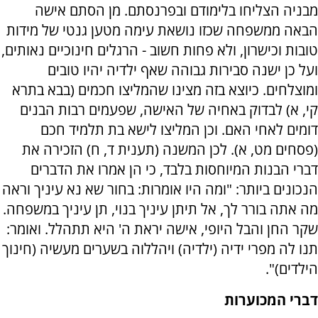
מבניה הצליחו בלימודם ובפרנסתם. מן הסתם אישה
הבאה ממשפחה שכזו נושאת עימה מטען גנטי של מידות
טובות וכישרון, ולא פחות חשוב - הרגלים חינוכיים נאותים,
ועל כן ישנה סבירות גבוהה שאף ילדיה יהיו טובים
ומוצלחים. כיוצא בזה מצינו שהמליצו חכמים (בבא בתרא
קי, א) לבדוק באחיה של האישה, שפעמים רבות הבנים
דומים לאחי האם. וכן המליצו לישא בת תלמיד חכם
(פסחים מט, א). לכן המשנה (תענית ד, ח) הזכירה את
דברי הבנות המיוחסות בלבד, כי הן אמרו את הדברים
הנכונים ביותר: "ומה היו אומרות: בחור שא נא עיניך וראה
מה אתה בורר לך, אל תיתן עיניך בנוי, תן עיניך במשפחה.
שקר החן והבל היופי, אישה יראת ה' היא תתהלל. ואומר:
תנו לה מפרי ידיה (ילדיה) ויהללוה בשערים מעשיה (חינוך
הילדים)".
דברי המכוערות