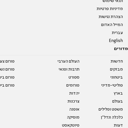
תנאי שימוש
מדיניות פרטיות
הצהרת נגישות
המייל האדום
עברית
English
מדורים
חדשות
העולם הערבי
פורום צע
מבזקים
תרבות ופנאי
פורום נשו
ביטחוני
ספורט
פורום בי
פוליטי-מדיני
פורומים
פורום בי
בארץ
יהדות
בעולם
צרכנות
משפט ופלילים
אופנה
כלכלה ונדל"ן
מוסיקה
דעות
פיוטקאסט