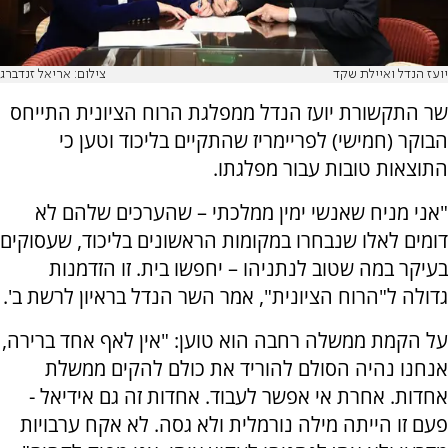
יועז הנדל ואיילת שקד
צילום: אריאל זנדברג
שר התקשורת יועז הנדל ממפלגת הרוח הציונית התייחס
הבוקר (חמישי) לפריימריז שהתקיים בליכוד וטען כי
התוצאות טובות עבור מפלגתו.
"אני מניח שאנשי ימין ממלכתי – שהערכים שלהם לא
דומים לאלו שנבחרו במקומות הראשונים בליכוד, שעסוקים
בעיקר במה שטוב לנתניהו – יחפשו בית. זו הזדמנות
גדולה ל"הרוח הציונית", אמר השר הנדל בראיון לרשת ב'.
על הקמת ממשלה רחבה הוא טוען: "אין לאף אחד ברירה,
אנחנו נהיה הסולם להוריד את כולם להקים ממשלת
אחדות. אחרת אי אפשר לעבוד. אחדות זה גם אידיאל -
פעם זו הייתה מילה נורמלית ולא גסה. לא אקח ערבויות