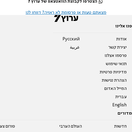
הצטרפו לקבוצת הוואטצאפ של ערוץ 7
מצאתם טעות או פרסומת לא ראויה? דווחו לנו
פנו אלינו
אודות
Pусский
יצירת קשר
عربية
פרסמו אצלנו
תנאי שימוש
מדיניות פרטיות
הצהרת נגישות
המייל האדום
עברית
English
מדורים
חדשות
העולם הערבי
פורום צע