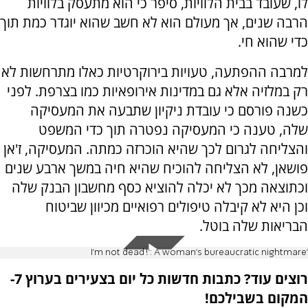
לו, שעובד בבית הלוויות, סיפר כי הוא מתעסק בלוויות
הרבה שנים, אך מעולם הוא לא חשב שהוא יוגדר כמת תוך
כדי שהוא חי.
למרבה ההפתעה, טעויות בירוקרטיות כאלו מתרחשות לא
רק במלזיה אלא גם במדינות אירופאיות כמו בצרפת. לפני
כשנה פורסם כי עובדת ניקיון שתבעה את המעסיקה
שלה, טענה כי המעסיקה נפטרה תוך כדי המשפט
והצליחה לגרום לכך שהיא הוכרזה כמתה. המעסיקה, ז'אן
פושאן, לא הצליחה להוכיח שהיא חיה במשך ארבע שנים
וכתוצאה מכך לא יכלה להוציא כסף מחשבון הבנק שלה
וכן היא לא קיבלה טיפולים רפואיים מכיוון שביטוח
הבריאות שלה בוטל.
'I'm not dead!': A woman's bureaucratic nightmare
רוצים עוד? כתבות חדשות כל יום בצעירים בערוץ 7-
המקום בשבילכם!