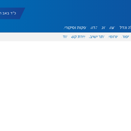
כ"ד באב תשפ"ו |
 ונדל"ן
דעות
אוכל
יהדות
הפקות וסיקורים
ספורט
פורומים
אתר ישיבה
יצירת קשר
עוד