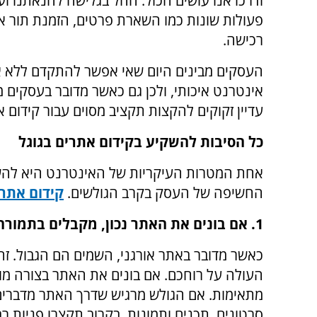
ודרכו אנו עושים הכול. החל בגלישה להנאתנו וע
פעולות שונות כמו השארת פרטים, הזמנת תור או
רכישה.
העסקים מבינים היום שאי אפשר להתקדם ללא 
אינטרנט איכותי, ולכן גם כאשר מדובר בעסקים 
עדיין זקוקים להקצות תקציב מסוים עבור קידום א
כל הסיבות להשקיע בקידום אתרים בגוגל
אחת המטרות העיקריות של האינטרנט היא להשיג
החשיפה של העסק בקרב הגולשים.
קידום אתר
1. אם בונים את האתר נכון, מקבלים בתמורה את הפניות הרלוונטיות ביותר שאפשר.
כאשר מדובר באתר אורגני, השמים הם הגבול. זהו
העולה על רוחכם. אם בונים את האתר בצורה מו
מתאימות. אם הגולש מרגיש שדרך האתר מדברים 
סרטונים, תכנים ותמונות, בקרוב תקצרו פניות רב