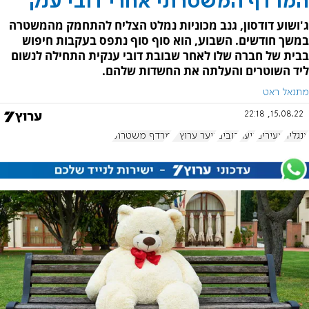
המרדף המשטרתי אחרי דובי ענק
ג'ושוע דודסון, גנב מכוניות נמלט הצליח להתחמק מהמשטרה
במשך חודשים. השבוע, הוא סוף סוף נתפס בעקבות חיפוש
בבית של חברה שלו לאחר שבובת דובי ענקית התחילה לנשום
ליד השוטרים והעלתה את החשדות שלהם.
מתנאל ראט
15.08.22, 22:18
אנגליה
צעירים
נוער
דובים
נוער ערוץ 7
מרדף משטרתי