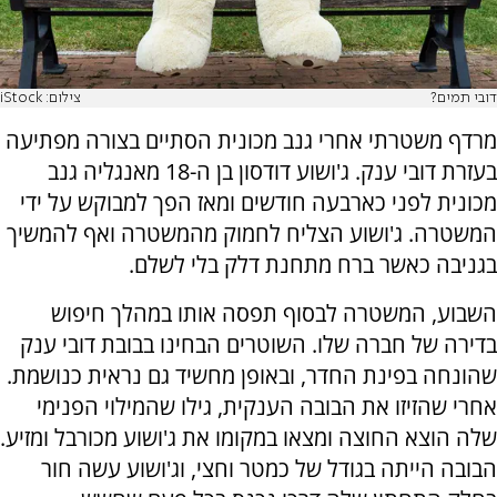
דובי תמים?
צילום: iStock
מרדף משטרתי אחרי גנב מכונית הסתיים בצורה מפתיעה
בעזרת דובי ענק. ג'ושוע דודסון בן ה-18 מאנגליה גנב
מכונית לפני כארבעה חודשים ומאז הפך למבוקש על ידי
המשטרה. ג'ושוע הצליח לחמוק מהמשטרה ואף להמשיך
בגניבה כאשר ברח מתחנת דלק בלי לשלם.
השבוע, המשטרה לבסוף תפסה אותו במהלך חיפוש
בדירה של חברה שלו. השוטרים הבחינו בבובת דובי ענק
שהונחה בפינת החדר, ובאופן מחשיד גם נראית כנושמת.
אחרי שהזיזו את הבובה הענקית, גילו שהמילוי הפנימי
שלה הוצא החוצה ומצאו במקומו את ג'ושוע מכורבל ומזיע.
הבובה הייתה בגודל של כמטר וחצי, וג'ושוע עשה חור