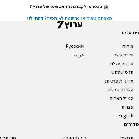
הצטרפו לקבוצת הוואטצאפ של ערוץ 7
מצאתם טעות או פרסומת לא ראויה? דווחו לנו
פנו אלינו
אודות
Pусский
יצירת קשר
عربية
פרסמו אצלנו
תנאי שימוש
מדיניות פרטיות
הצהרת נגישות
המייל האדום
עברית
English
מדורים
חדשות
העולם הערבי
פורום צע