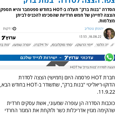
צפו: הצצה לסדרה "בנות ברק"
הסדרה "בנות ברק" תעלה ב-HOT בחודש ספטמבר והיא תספק
הצצה לחייהן של חמש חרדיות שהסכימו להכניס לביתן
מצלמות.
יהונתן גוטליב
1 דקות
18.08.22, 13:53
הוט
ננה הלפרין
סימי הרשקופ
אסתי סוקלובסקי
יעל זילברמן
עופרה שמעוני
בנות בר
הצצה לסדרה "בנות ברק" של HOT
חברת HOT פרסמה היום (חמישי) הצצה לסדרת
הדוקו-ריאליטי "בנות ברק", שתשודר ב-HOT בחודש הבא,
11.9.22.
כוכבות הסדרה הן עופרה שמעוני, אשת עסקים חרדית
שהקימה מגזין אדריכלות כשר ולוקחת את המגזר החרדי