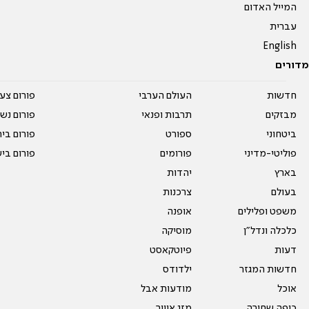
המייל האדום
עברית
English
מדורים
חדשות
העולם הערבי
פורום צע
מבזקים
תרבות ופנאי
פורום נשו
ביטחוני
ספורט
פורום בי
פוליטי-מדיני
פורומים
פורום בי
בארץ
יהדות
בעולם
צרכנות
משפט ופלילים
אופנה
כלכלה ונדל"ן
מוסיקה
דעות
פיוטקאסט
חדשות המגזר
ילדודס
אוכל
מודעות אבל
כיפה שחורה
מזג אוויר