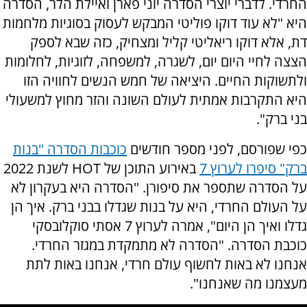
החרדי. לדברי יוצרי הסדרה יוני פארן ואיילת הלר, הסדרה
היא "לא עוד דוקו פוליטי המבקש לעסוק בסוגיות מלחמות
דת, אלא דוקו ריאליטי קליל ומצחיק, כזה שבא לספק
הצצה לחיי היום יום, לשגרה, למשפחה, לזוגיות, לחלומות
ולתשוקות החיים. היציאה של חמש הנשים לחוויה הזו
היא התקרבות אמתית לעולם השונה והזר מחוץ למשעולי
בני ברק".
כפי שפורסם, לפני מספר חודשים
כוכבות הסדרה "בנות
ברק" סיפרו לערוץ 7
באירוע התוכן של HOT לשנת 2022
על הסדרה שתספר את סיפורן. "הסדרה היא בעקרון לא
על העולם החרדי, היא על בנות שגדלו בבני ברק. איך הן
גדלו ואיך הן היום", אמרה לערוץ 7 אסתי סוקלובסקי
כוכבת הסדרה. "הסדרה לא מתמקדת במגזר החרדי.
אנחנו לא באות לחשוף עולם חרדי, אנחנו באות לתת
מעצמנו מה שאנחנו".