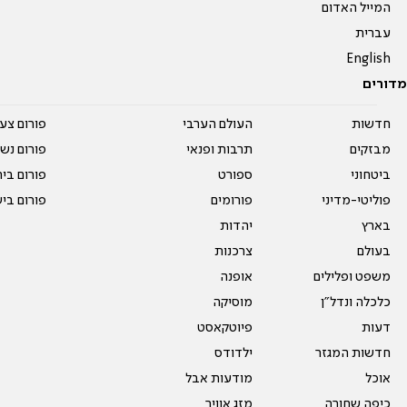
המייל האדום
עברית
English
מדורים
חדשות
העולם הערבי
פורום צע
מבזקים
תרבות ופנאי
פורום נשו
ביטחוני
ספורט
פורום בי
פוליטי-מדיני
פורומים
פורום בי
בארץ
יהדות
בעולם
צרכנות
משפט ופלילים
אופנה
כלכלה ונדל"ן
מוסיקה
דעות
פיוטקאסט
חדשות המגזר
ילדודס
אוכל
מודעות אבל
כיפה שחורה
מזג אוויר