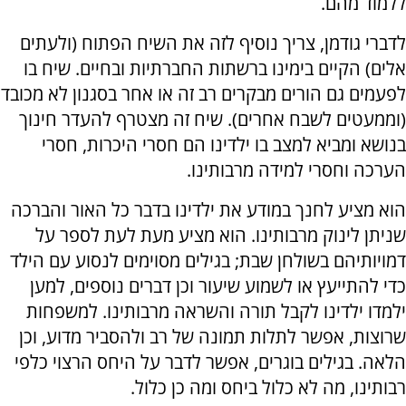
ללמוד מהם.
לדברי גודמן, צריך נוסיף לזה את השיח הפתוח (ולעתים
אלים) הקיים בימינו ברשתות החברתיות ובחיים. שיח בו
לפעמים גם הורים מבקרים רב זה או אחר בסגנון לא מכובד
(וממעטים לשבח אחרים). שיח זה מצטרף להעדר חינוך
בנושא ומביא למצב בו ילדינו הם חסרי היכרות, חסרי
הערכה וחסרי למידה מרבותינו.
הוא מציע לחנך במודע את ילדינו בדבר כל האור והברכה
שניתן לינוק מרבותינו. הוא מציע מעת לעת לספר על
דמויותיהם בשולחן שבת; בגילים מסוימים לנסוע עם הילד
כדי להתייעץ או לשמוע שיעור וכן דברים נוספים, למען
ילמדו ילדינו לקבל תורה והשראה מרבותינו. למשפחות
שרוצות, אפשר לתלות תמונה של רב ולהסביר מדוע, וכן
הלאה. בגילים בוגרים, אפשר לדבר על היחס הרצוי כלפי
רבותינו, מה לא כלול ביחס ומה כן כלול.