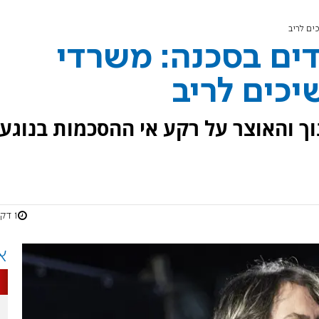
ים לריב
ים בסכנה: משרדי
יכים לריב
וך והאוצר על רקע אי ההסכמות בנוגע
1 דקות
א