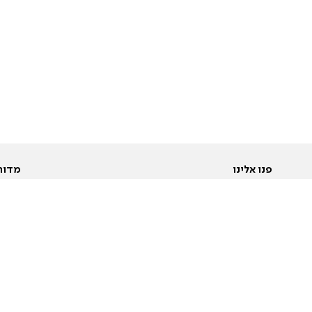
פנו אלינו
מדור
אודות
Pусский
חד
יצירת קשר
عربية
מב
פרסמו אצלנו
בי
תנאי שימוש
פו
מדיניות פרטיות
בא
הצהרת נגישות
בע