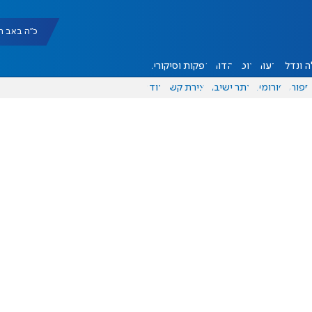
כ"ה באב תשפ"ו |
 ונדל"ן
דעות
אוכל
יהדות
הפקות וסיקורים
ספורט
פורומים
אתר ישיבה
יצירת קשר
עוד