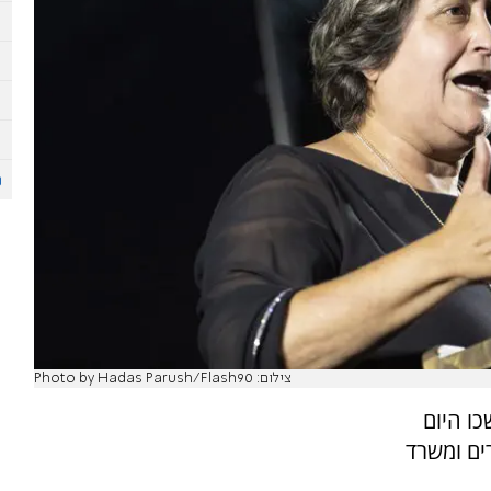
צילום: Photo by Hadas Parush/Flash90
כו היום
ים ומשרד