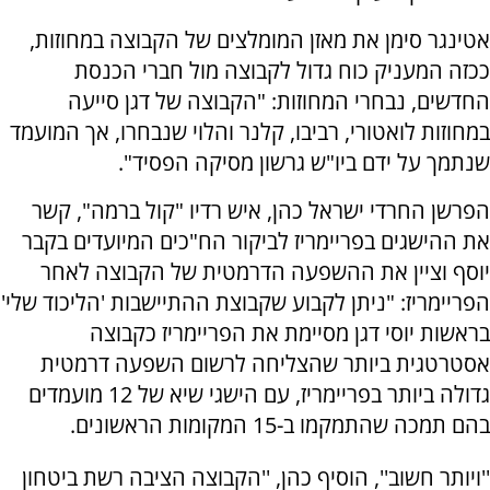
אטינגר סימן את מאזן המומלצים של הקבוצה במחוזות,
ככזה המעניק כוח גדול לקבוצה מול חברי הכנסת
החדשים, נבחרי המחוזות: "הקבוצה של דגן סייעה
במחוזות לואטורי, רביבו, קלנר והלוי שנבחרו, אך המועמד
שנתמך על ידם ביו"ש גרשון מסיקה הפסיד".
הפרשן החרדי ישראל כהן, איש רדיו "קול ברמה", קשר
את ההישגים בפריימריז לביקור הח"כים המיועדים בקבר
יוסף וציין את ההשפעה הדרמטית של הקבוצה לאחר
הפריימריז: "ניתן לקבוע שקבוצת ההתיישבות 'הליכוד שלי'
בראשות יוסי דגן מסיימת את הפריימריז כקבוצה
אסטרטגית ביותר שהצליחה לרשום השפעה דרמטית
גדולה ביותר בפריימריז, עם הישגי שיא של 12 מועמדים
בהם תמכה שהתמקמו ב-15 המקומות הראשונים.
''ויותר חשוב'', הוסיף כהן, ''הקבוצה הציבה רשת ביטחון