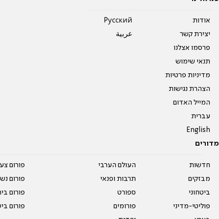
אודות
Pусский
יצירת קשר
عربية
פרסמו אצלנו
תנאי שימוש
מדיניות פרטיות
הצהרת נגישות
המייל האדום
עברית
English
מדורים
חדשות
העולם הערבי
פורום צע
מבזקים
תרבות ופנאי
פורום נשו
ביטחוני
ספורט
פורום בי
פוליטי-מדיני
פורומים
פורום בי