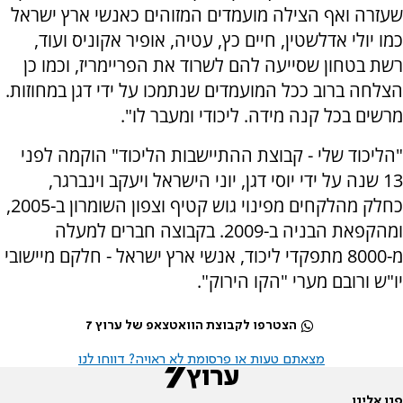
שעזרה ואף הצילה מועמדים המזוהים כאנשי ארץ ישראל
כמו יולי אדלשטין, חיים כץ, עטיה, אופיר אקוניס ועוד,
רשת בטחון שסייעה להם לשרוד את הפריימריז, וכמו כן
הצלחה ברוב ככל המועמדים שנתמכו על ידי דגן במחוזות.
מרשים בכל קנה מידה. ליכודי ומעבר לו".
"הליכוד שלי - קבוצת ההתיישבות הליכוד" הוקמה לפני
13 שנה על ידי יוסי דגן, יוני הישראל ויעקב וינברגר,
כחלק מהלקחים מפינוי גוש קטיף וצפון השומרון ב-2005,
ומהקפאת הבניה ב-2009. בקבוצה חברים למעלה
מ-8000 מתפקדי ליכוד, אנשי ארץ ישראל - חלקם מיישובי
יו"ש ורובם מערי "הקו הירוק".
הצטרפו לקבוצת הוואטצאפ של ערוץ 7
מצאתם טעות או פרסומת לא ראויה? דווחו לנו
פנו אלינו