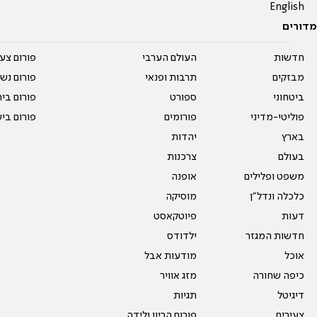
English
מדורים
חדשות
העולם הערבי
פורום צע
מבזקים
תרבות ופנאי
פורום נשו
ביטחוני
ספורט
פורום בי
פוליטי-מדיני
פורומים
פורום בי
בארץ
יהדות
בעולם
צרכנות
משפט ופלילים
אופנה
כלכלה ונדל"ן
מוסיקה
דעות
פיוטקאסט
חדשות המגזר
ילדודס
אוכל
מודעות אבל
כיפה שחורה
מזג אוויר
דיגיטל
תגיות
צעירים
פורום הריון ולידה