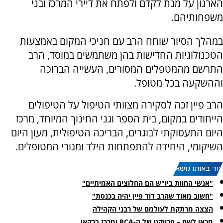
הארגון על מנת לקדם ולפתח את דיירי המרכז ובני
משפחותיהם.
במהלך הסיור שוחח הרב עם חניכי המקום באמצעות
הטכנולוגיות החדישות בהן משתמשים במוסד, הרב
התרשם מהמטפלים המסורים, העשייה הברוכה
וההשקעה בכל מטופל.
הרב פיין זכה לסקירה מצוותי הטיפול על הטיפולים
הייחודים במקום, בית הספר וגני החינוך המיוחד, מרכז
היום התעסוקתי לבוגרים, הבריכה הטיפולית, מעון היום
השיקומי, היחידה להתפתחות הילד ומגורי המטופלים.
עוד באותו נושא:
"אנשי החוות ביו"ש הם החלוצים האמיתיים"
"חשוב מאוד שהרב דוד פיין יהיה בכנסת"
הצצה מרתקת לעולמם של רבני הקהילה
מכאן לשם – פרויקט של ה-RCA ומרכז ברקאי