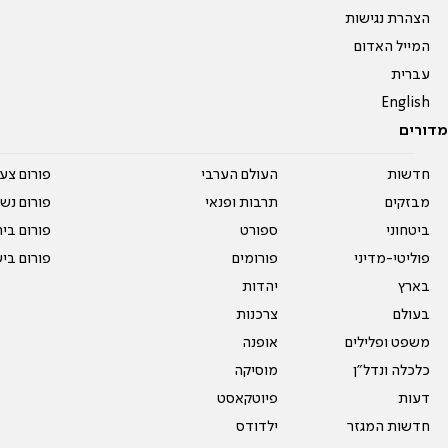
הצהרת נגישות
המייל האדום
עברית
English
מדורים
חדשות
העולם הערבי
פורום צע
מבזקים
תרבות ופנאי
פורום נשו
ביטחוני
ספורט
פורום בי
פוליטי-מדיני
פורומים
פורום בי
בארץ
יהדות
בעולם
צרכנות
משפט ופלילים
אופנה
כלכלה ונדל"ן
מוסיקה
דעות
פיוטקאסט
חדשות המגזר
ילדודס