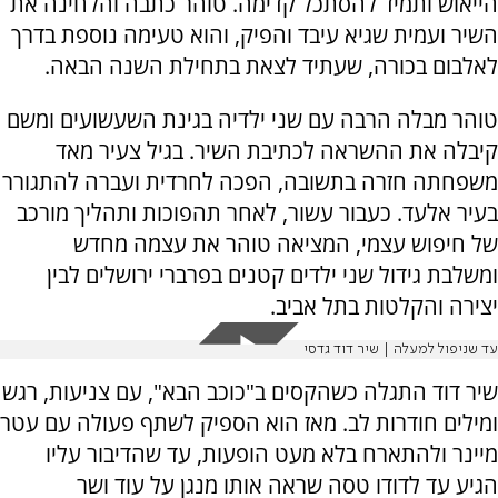
הייאוש ותמיד להסתכל קדימה. טוהר כתבה והלחינה את
השיר ועמית שגיא עיבד והפיק, והוא טעימה נוספת בדרך
לאלבום בכורה, שעתיד לצאת בתחילת השנה הבאה.
טוהר מבלה הרבה עם שני ילדיה בגינת השעשועים ומשם
קיבלה את ההשראה לכתיבת השיר. בגיל צעיר מאד
משפחתה חזרה בתשובה, הפכה לחרדית ועברה להתגורר
בעיר אלעד. כעבור עשור, לאחר תהפוכות ותהליך מורכב
של חיפוש עצמי, המציאה טוהר את עצמה מחדש
ומשלבת גידול שני ילדים קטנים בפרברי ירושלים לבין
יצירה והקלטות בתל אביב.
עד שניפול למעלה | שיר דוד גדסי
שיר דוד התגלה כשהקסים ב"כוכב הבא", עם צניעות, רגש
ומילים חודרות לב. מאז הוא הספיק לשתף פעולה עם עטר
מיינר ולהתארח בלא מעט הופעות, עד שהדיבור עליו
הגיע עד לדודו טסה שראה אותו מנגן על עוד ושר