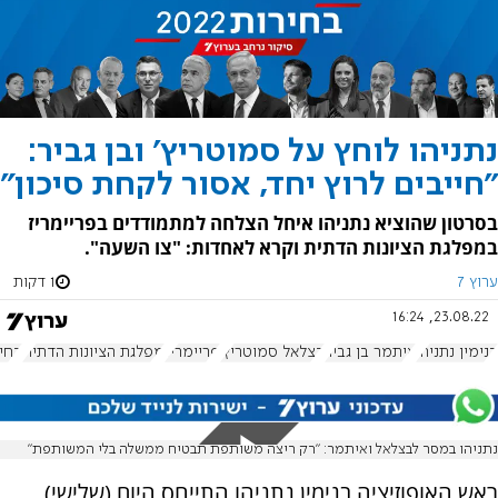
נתניהו לוחץ על סמוטריץ' ובן גביר:
"חייבים לרוץ יחד, אסור לקחת סיכון"
בסרטון שהוציא נתניהו איחל הצלחה למתמודדים בפריימריז
במפלגת הציונות הדתית וקרא לאחדות: "צו השעה".
ערוץ 7
1 דקות
23.08.22, 16:24
בנימין נתניהו
איתמר בן גביר
בצלאל סמוטריץ'
פריימריז
מפלגת הציונות הדתית
בחירו
נתניהו במסר לבצלאל ואיתמר: "רק ריצה משותפת תבטיח ממשלה בלי המשותפת"
ראש האופוזיציה בנימין נתניהו התייחס היום (שלישי)