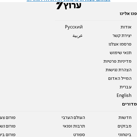
פנו אלינו
אודות
Pусский
יצירת קשר
عربية
פרסמו אצלנו
תנאי שימוש
מדיניות פרטיות
הצהרת נגישות
המייל האדום
עברית
English
מדורים
חדשות
העולם הערבי
פורום צע
מבזקים
תרבות ופנאי
פורום נשו
ביטחוני
ספורט
פורום בי