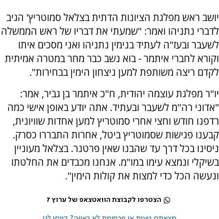
יושב ראש מפלגת הציונות הדתית בצלאל סמוטריץ' הגיב
לדברי נתניהו ואמר: "שמעתי את דבריו של ראש הממשלה
לשעבר ובעז"ה לעתיד בנימין נתניהו ואני מסכים איתו
וקורא לחברי איתמר - בוא נשב כבר מחר במטרה אמיתית
לקדם ריצה משותפת למען ניצחון הימין בבחירות".
יו"ר מפלגת עוצמה יהודית, ח"כ איתמר בן גביר, אמר:
"אדוני רה"מ לשעבר ובעתיד. אתה יודע באופן אישי כמה
רדפנו חודש וחצי אחרי סמוטריץ למען אחדות שוויונית,
קבענו פגישות שסמוטריץ ביטל, אחרות התבררו כסרק.
ניסינו בכל דרך עד שהבנו שאין פרטנר. בצלאל מעוניין
בשיקלי ונמצא עימו במו"מ. אנחנו מכבדים את החלטתו
ונעשה הכל כדי למצות את קולות הימין".
הצטרפו לקבוצת הוואטצאפ של ערוץ 7
מצאתם טעות או פרסומת לא ראויה? דווחו לנו