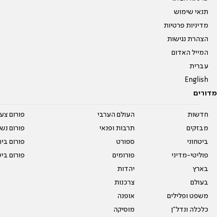
תנאי שימוש
מדיניות פרטיות
הצהרת נגישות
המייל האדום
עברית
English
מדורים
חדשות
העולם הערבי
פורום צע
מבזקים
תרבות ופנאי
פורום נשו
ביטחוני
ספורט
פורום בי
פוליטי-מדיני
פורומים
פורום בי
בארץ
יהדות
בעולם
צרכנות
משפט ופלילים
אופנה
כלכלה ונדל"ן
מוסיקה