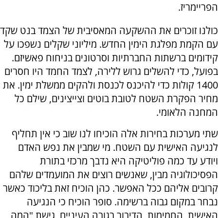
הפריימריז.
כולנו זוכרים את ההשקעה המאסיבית של הצמד בנט שקד
עם הקמת מפלגת הימין החדש. מיליוני שקלים נשפכו על
קידומים ברשתות החברתיות וסרטונים בניחוח פאשיזם.
בפועל, כדי להשלים גרוש ללירה, לצמד החמד היו חסרים
1400 קולות כדי להיכנס לכנסת ולהקים ממשלת ימין. את
מחיר הפקרת השטח לטובת בוטים וצייצינים, שילם כל
המחנה הלאומי.
שתי מערכות בחירות אלה הוכיחו לנו שוב כי אין תחליף
לנגיעה האישית עם השטח. מי שמבין את נפש האדם
ויודע עד כמה פוליטיקה היא נדבך מרכזי בתורת
הפסיכולוגיה מבין, שאנשים רוצים את המועמדים שלהם
קרובים אליהם ככל האפשר. כהן הוכיח זאת בליכוד כאשר
נבחר במקום גבוה ברשימה. סופר הוכיח כי הנגיעה
האישית, החמימות, הדיבור בגובה העיניים, גישת "המה