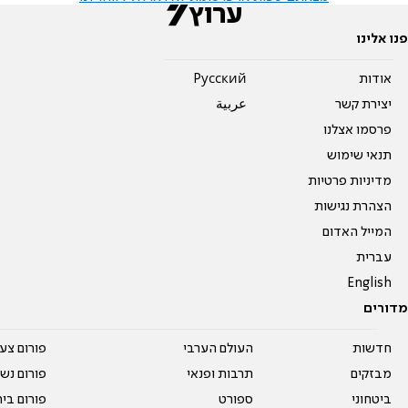
פנו אלינו
אודות
Pусский
יצירת קשר
عربية
פרסמו אצלנו
תנאי שימוש
מדיניות פרטיות
הצהרת נגישות
המייל האדום
עברית
English
מדורים
חדשות
העולם הערבי
פורום צע
מבזקים
תרבות ופנאי
פורום נשו
ביטחוני
ספורט
פורום בי