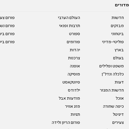
מדורים
חדשות
העולם הערבי
פורום צע
מבזקים
תרבות ופנאי
פורום נשו
ביטחוני
ספורט
פורום בי
פוליטי-מדיני
פורומים
פורום בי
בארץ
יהדות
בעולם
צרכנות
משפט ופלילים
אופנה
כלכלה ונדל"ן
מוסיקה
דעות
פיוטקאסט
חדשות המגזר
ילדודס
אוכל
מודעות אבל
כיפה שחורה
מזג אוויר
דיגיטל
תגיות
צעירים
פורום הריון ולידה