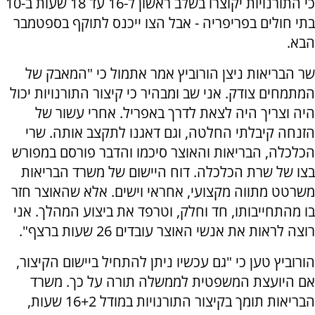
כי התורנויות יקוצרו בשלב ראשון ל-16 עד 18 שעות ב-10
בתי חולים בפריפריה - אבל הצו ייכנס לתוקף בספטמבר
הבא.
שר הבריאות ניצן הורוביץ אמר אתמול כי "‏המאבק של
המתמחים צודק. אני שב ומבהיר כי קיצור התורנויות יכול
היה וצריך היה לצאת לדרך באפריל. אחרי עשור של
הזנחה קיבלתי החלטה, וגם דאגנו לתקצב אותה. שרי
הכלכלה, הבריאות והאוצר סיכמו והדבר פורסם במפורש
בצו של שרת הכלכלה. דוח היישום של משרד הבריאות
משרטט מתווה מקצועי, אחראי וישים. אלא שהאוצר חזר
בו מהתחייבותו, חד וחלק, וטרפד את ביצוע המהלך. אני
רוצה לראות את אנשי האוצר עובדים 26 שעות ברצף".
הורוביץ טען כי "גם עכשיו ניתן להתחיל ביישום הקיצור,
אם היועצת המשפטית לממשלה תורה על כך. משרד
הבריאות תומך בקיצור התורנויות במודל 16+2 שעות,