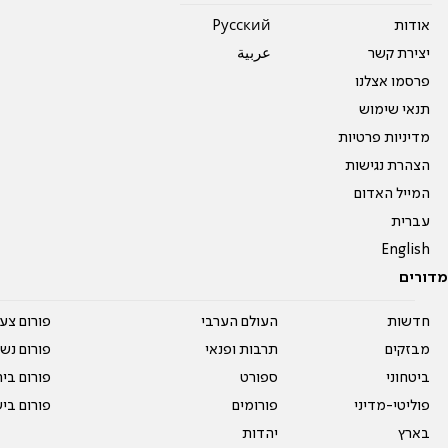
אודות
Pусский
יצירת קשר
عربية
פרסמו אצלנו
תנאי שימוש
מדיניות פרטיות
הצהרת נגישות
המייל האדום
עברית
English
מדורים
חדשות
העולם הערבי
פורום צע
מבזקים
תרבות ופנאי
פורום נשו
ביטחוני
ספורט
פורום בי
פוליטי-מדיני
פורומים
פורום בי
בארץ
יהדות