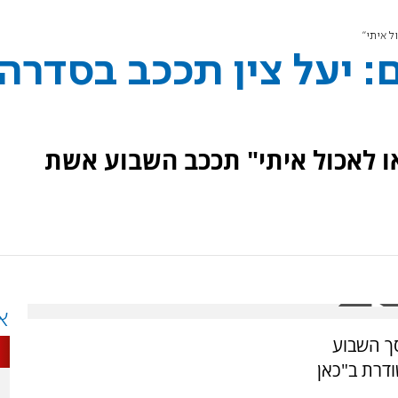
ל איתי"
: יעל צין תככב בסדרה
ו לאכול איתי" תככב השבוע אשת
א
ך השבוע
ודרת ב"כאן