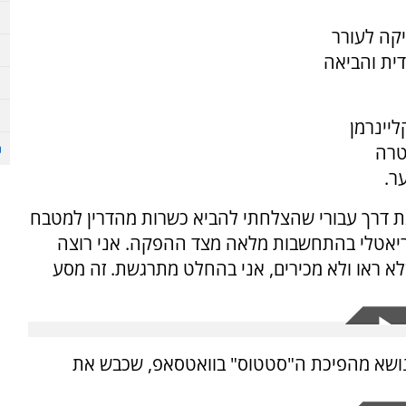
 ל-3 ילדים, הספיקה לעורר
ית והביאה
ליינרמן
טרה
ר.
פק שזו פריצת דרך עבורי שהצלחתי להביא כשרות מהדרין למטבח
ו-ריאטלי בהתחשבות מלאה מצד ההפקה. אני רוצה
שלא ראו ולא מכירים, אני בהחלט מתרגשת. זה מסע
 אוקטובר 2021 התראיינה צין לערוץ 7 בנושא מהפיכת ה"סטטוס" בוואטסאפ, שכבש את