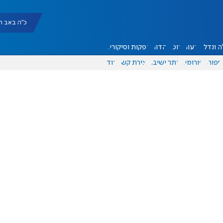
כ"ה באב תשפ"ו |
 ונדל"ן
דעות
אוכל
יהדות
הפקות וסיקורים
ספורט
פורומים
אתר ישיבה
יצירת קשר
עוד