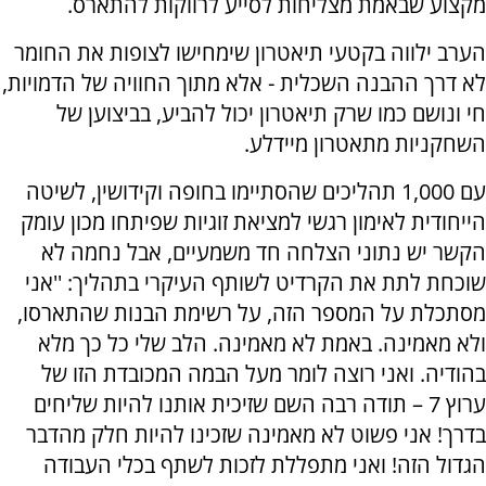
מקצוע שבאמת מצליחות לסייע לרווקות להתארס.
הערב ילווה בקטעי תיאטרון שימחישו לצופות את החומר
לא דרך ההבנה השכלית - אלא מתוך החוויה של הדמויות,
חי ונושם כמו שרק תיאטרון יכול להביע, בביצוען של
השחקניות מתאטרון מיידלע.
עם 1,000 תהליכים שהסתיימו בחופה וקידושין, לשיטה
הייחודית לאימון רגשי למציאת זוגיות שפיתחו מכון עומק
הקשר יש נתוני הצלחה חד משמעיים, אבל נחמה לא
שוכחת לתת את הקרדיט לשותף העיקרי בתהליך: ''אני
מסתכלת על המספר הזה, על רשימת הבנות שהתארסו,
ולא מאמינה. באמת לא מאמינה. הלב שלי כל כך מלא
בהודיה. ואני רוצה לומר מעל הבמה המכובדת הזו של
ערוץ 7 – תודה רבה השם שזיכית אותנו להיות שליחים
בדרך! אני פשוט לא מאמינה שזכינו להיות חלק מהדבר
הגדול הזה! ואני מתפללת לזכות לשתף בכלי העבודה