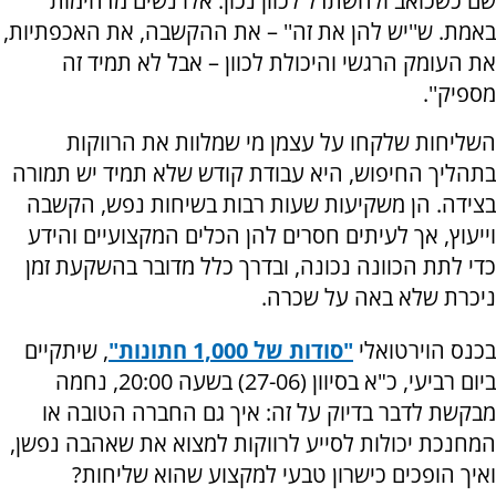
שם כשכואב ולהשתדל לכוון נכון. אלו נשים מדהימות
באמת. ש''יש להן את זה'' – את ההקשבה, את האכפתיות,
את העומק הרגשי והיכולת לכוון – אבל לא תמיד זה
מספיק''.
השליחות שלקחו על עצמן מי שמלוות את הרווקות
בתהליך החיפוש, היא עבודת קודש שלא תמיד יש תמורה
בצידה. הן משקיעות שעות רבות בשיחות נפש, הקשבה
וייעוץ, אך לעיתים חסרים להן הכלים המקצועיים והידע
כדי לתת הכוונה נכונה, ובדרך כלל מדובר בהשקעת זמן
ניכרת שלא באה על שכרה.
בכנס הוירטואלי
"סודות
של 1,000 חתונות"
, שיתקיים
ביום רביעי, כ"א בסיוון (27-06) בשעה 20:00, נחמה
מבקשת לדבר בדיוק על זה: איך גם החברה הטובה או
המחנכת יכולות לסייע לרווקות למצוא את שאהבה נפשן,
ואיך הופכים כישרון טבעי למקצוע שהוא שליחות?