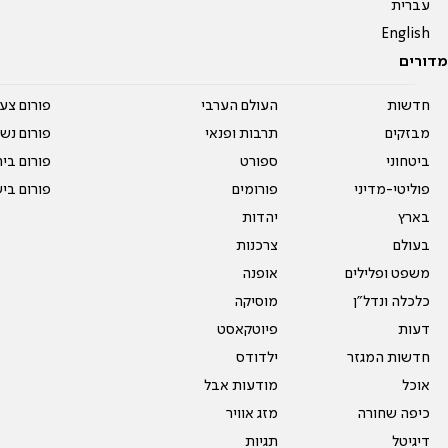
עברית
English
מדורים
חדשות
העולם הערבי
פורום צע
מבזקים
תרבות ופנאי
פורום נשו
ביטחוני
ספורט
פורום בי
פוליטי-מדיני
פורומים
פורום בי
בארץ
יהדות
בעולם
צרכנות
משפט ופלילים
אופנה
כלכלה ונדל"ן
מוסיקה
דעות
פיוטקאסט
חדשות המגזר
ילדודס
אוכל
מודעות אבל
כיפה שחורה
מזג אוויר
דיגיטל
תגיות