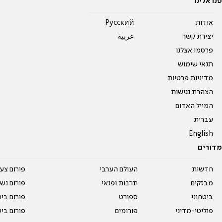
פנו אלינו
אודות
Pусский
יצירת קשר
عربية
פרסמו אצלנו
תנאי שימוש
מדיניות פרטיות
הצהרת נגישות
המייל האדום
עברית
English
מדורים
חדשות
העולם הערבי
פורום צע
מבזקים
תרבות ופנאי
פורום נשו
ביטחוני
ספורט
פורום בי
פוליטי-מדיני
פורומים
פורום בי