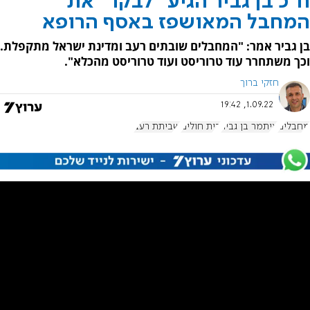
ח"כ בן גביר הגיע "לבקר" את
המחבל המאושפז באסף הרופא
בן גביר אמר: "המחבלים שובתים רעב ומדינת ישראל מתקפלת.
וכך משתחרר עוד טרוריסט ועוד טרוריסט מהכלא".
חזקי ברוך
1.09.22, 19:42
מחבלים
איתמר בן גביר
בית חולים
שביתת רעב