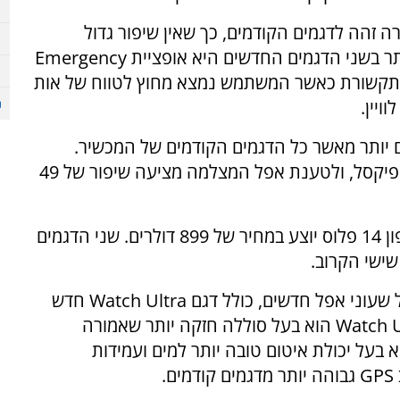
 זהה לדגמים הקודמים, כך שאין שיפור גדול
ר בשני הדגמים החדשים היא אופציית
Emergency
ני תקשורת כאשר המשתמש נמצא מחוץ לטווח של אות
ויין.
חיי סוללה ארוכים יותר מאשר כל הדגמים הקודמים של המכשיר.
לחובבי הצילום מציעה אפל מצלמה של 12 מגה פיקסל, ולטענת אפל המצלמה מציעה שיפור של 49
אייפון 14 ימכר במחיר של 799 דולרים, בעוד אייפון 14 פלוס יוצע במחיר של 899 דולרים. שני הדגמים
שישי הקרוב.
שעוני אפל חדשים, כולל דגם
Watch Ultra
חדש
Watch U
הוא בעל סוללה חזקה יותר שאמורה
 בעל יכולת איטום טובה יותר למים ועמידות
GPS
גבוהה יותר מדגמים קודמים.