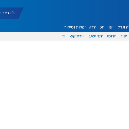
כ"ג באב תשפ"ו |
 ונדל"ן
דעות
אוכל
יהדות
הפקות וסיקורים
ספורט
פורומים
אתר ישיבה
יצירת קשר
עוד