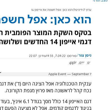
מצב תורני
ערוץ 7
דיגיטל
הוא כאן: אפל חשפה את אייפון 14
הוא כאן: אפל חשפה א
בטקס השקת המוצר הפומבית הר
דגמי אייפון 14 החדשים ושלושה שעונים חכמים. ומה המחירים?
ניסן צור
פורסם:
7.09.22, 19:35
עודכן:
22:07
אפל
אייפון
Apple
Apple Event — September 7
נכח קהל לראשונה מאז פרוץ מגפת הקורונה.
בניגוד לדגמים קודמים, אפל לא מציעה הפעם דג