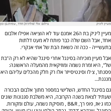
מעיין ליניק
צילום: אלי ׳פולירוק׳ חדד , עמית בן-נון
מעיין ליניק בת ה26 אמנם עוד לא הוציאה אפילו אלבום
אחד, אבל השם שלה כבר פותח לא מעט דלתות
בתעשיייה - ככה זה כשאת הבת של אתי אנקרי.
אבל מעיין מוכיחה בסינגל אחרי סינגל שהיא לא רק ה"בת
של", היא זמרת נשמה ומוזיקאית מהמעלה הראשונה:
פסנתר, צ׳לו וסינטיסייזר אלו רק חלק מהכלים עליהם היא
מנגנת...
גם בסינגל החדש, השלישי במספר מתוך אלבום הבכורה
שעתיד לצאת בשנה הקרובה, היא משלבת סגנונות שונים
כמו ג׳אז, פופ רך, B&R , מוסיקת נשמה, עולם ומקורות.
הסינגל, שנקרא 'קדם', נכתב הולחן ונוגן ע"י מעיין, והופק