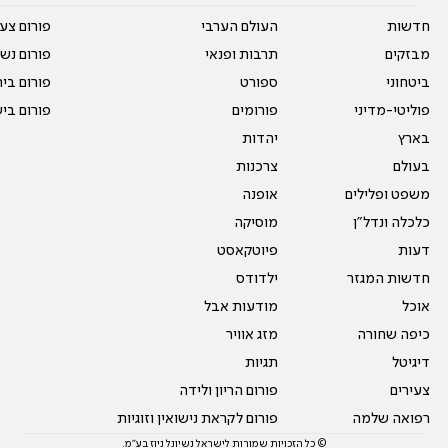
חדשות
העולם הערבי
פורום צע
מבזקים
תרבות ופנאי
פורום נשו
ביטחוני
ספורט
פורום בי
פוליטי-מדיני
פורומים
פורום בי
בארץ
יהדות
בעולם
צרכנות
משפט ופלילים
אופנה
כלכלה ונדל"ן
מוסיקה
דעות
פיוטקאסט
חדשות המגזר
ילדודס
אוכל
מודעות אבל
כיפה שחורה
מזג אוויר
דיגיטל
תגיות
צעירים
פורום הריון ולידה
רפואה שלמה
פורום לקראת נישואין וזוגיות
© כל הזכויות שמורות לישראל נשיונל ניוז בע"מ.