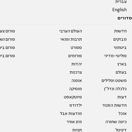
עברית
English
מדורים
חדשות
העולם הערבי
פורום צע
מבזקים
תרבות ופנאי
פורום נשו
ביטחוני
ספורט
פורום בי
פוליטי-מדיני
פורומים
פורום בי
בארץ
יהדות
בעולם
צרכנות
משפט ופלילים
אופנה
כלכלה ונדל"ן
מוסיקה
דעות
פיוטקאסט
חדשות המגזר
ילדודס
אוכל
מודעות אבל
כיפה שחורה
מזג אוויר
דיגיטל
תגיות