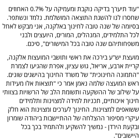
"עוד תיערך בדיקה נוקבת ומעמיקה על 0.7% האחוזים
שחסרו לנו להשגת התוצאה המושלמת. נלמד ונשתפר.
בסיומה של שנה טובה לחינוך באלקנה, אני מבקש לאחל
לכל התלמידים, המנהלים, המורים, היועצים ולבני
משפחותיהם שנה טובה בכל המישורים", סיכם.
מועצת יש"ע בירכה את ראשי ותושבי המועצות אלקנה,
קריית ארבע, אריאל, גוש עציון, אפרת שהגיעו לצמרת
"התמונה החינוכית" של משרד החינוך בהישגים שונים.
ראש המועצה שלמה נאמן אמר כי "תוצאות אלו מעידות
על שילוב של ההשקעה ותשומת הלב של הרשויות בצוותי
חינוך איכותיים, תכניות למידה למצוינות ותלמידים
ששואפים למצוינות. החינוך לערכים ומצוינות הוא חלק
עיקרי מסיפור ההצלחה של ההתיישבות ביהודה שומרון
ובקעת הירדן - נמשיך להשקיע ולהתמיד בכך בכל
היישובים".