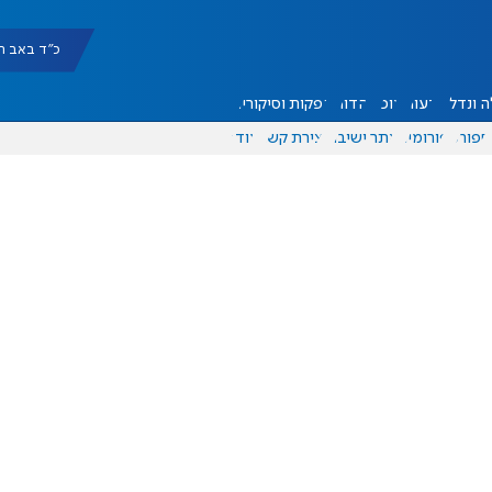
כ"ד באב תשפ"ו |
 ונדל"ן
דעות
אוכל
יהדות
הפקות וסיקורים
ספורט
פורומים
אתר ישיבה
יצירת קשר
עוד