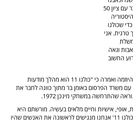
עם משפחות אחד עשר הספורטאים בשבוע שעבר עם ציון 50
יסטוריה
כדי שכולנו
 טרגית. אני
משלת
אבות וגאה
ONE Z בציון האירוע החשוב
יו"ר הועד האולימפי בישראל יעל ארד, ברכה על היוזמה ואמרה כי "כולנו 11 הוא מהלך מודעות
 עם משרד הפרסום באומן בר מתוך כוונה לחבר את
אה שהתרחשה במשחקי מינכן 1972.
ת, אופי, אישיות וחיים מלאים בעשיה. מורשתם היא
מצוינות, נחישות, אהבת האדם וציונות ובמהלך 'כולנו 11' אנחנו מנגישים לראשונה את האנשים שהיו