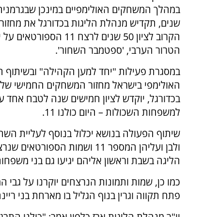
שנים, תקדיש מנהלת הליגות בכדורגל את מחזו
הקרוב לציון 50 שנים לרצח 11 הספורט
הטרור הערבי, 'ספטמבר השחור'.
במסגרת פעילות "יחד למען הקהילה" ובשיתוף ה
האולימפי בישראל מחזור המשחקים החמישי של 
בכדורגל, יוקדש לציון חמישים שנה לטבח אחד 
למשפחות השכולות – היום כולנו 11.
שיתוף הפעולה בנושא יכלול בנוסף לעליית השח
ולבן ועליהן המספר 11 ושמות ה
הליגה בשבת וראשון אליהם יגיעו גם בני משפחות
כמו כן, שמות ותמונות הנרצחים יוקרנו על גבי ה
פתח תקווה וגרין בנוף הגליל בו מארחת בני ריינה
יו"ר מנהלת הליגות ארז כלפון אמר: "כולנו התרג