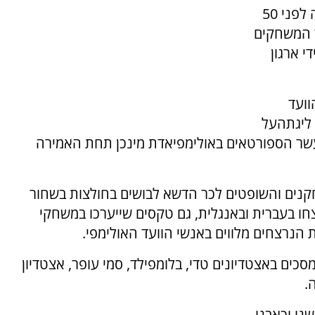
במהלך המשחקים האולימפיים במינכן שבגרמניה לפני 50
ר המשחקים
אים על ידי ארגון
וועד
ליגתהעל
עשר הספורטאים באולימפיאדת מינכן תחת האמירה
קנים והשופטים לכר הדשא לבושים בחולצות בשחור
ספורטאים שנרצחו בעברית ובאנגלית, גם טקסים שייערכו במשחקי
 הנרצחים מלווים באנשי הוועד האולימפי.
מסכים באצטדיונים טדי, בלומפילד, סמי עופר, אצטדיון
.
שנו וכאבנו