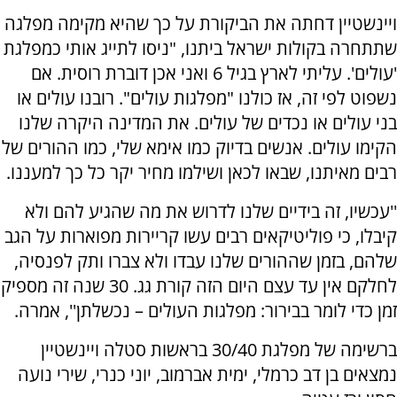
ויינשטיין דחתה את הביקורת על כך שהיא מקימה מפלגה
שתתחרה בקולות ישראל ביתנו, "ניסו לתייג אותי כמפלגת
'עולים'. עליתי לארץ בגיל 6 ואני אכן דוברת רוסית. אם
נשפוט לפי זה, אז כולנו "מפלגות עולים". רובנו עולים או
בני עולים או נכדים של עולים. את המדינה היקרה שלנו
הקימו עולים. אנשים בדיוק כמו אימא שלי, כמו ההורים של
רבים מאיתנו, שבאו לכאן ושילמו מחיר יקר כל כך למעננו.
''עכשיו, זה בידיים שלנו לדרוש את מה שהגיע להם ולא
קיבלו, כי פוליטיקאים רבים עשו קריירות מפוארות על הגב
שלהם, בזמן שההורים שלנו עבדו ולא צברו ותק לפנסיה,
לחלקם אין עד עצם היום הזה קורת גג. 30 שנה זה מספיק
זמן כדי לומר בבירור: מפלגות העולים – נכשלתן'', אמרה.
ברשימה של מפלגת 30/40 בראשות סטלה ויינשטיין
נמצאים בן דב כרמלי, ימית אברמוב, יוני כנרי, שירי נועה