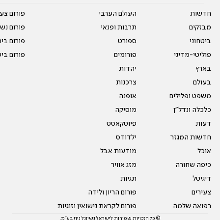
חדשות
העולם הערבי
פורום צע
מבזקים
תרבות ופנאי
פורום נשו
ביטחוני
ספורט
פורום בי
פוליטי-מדיני
פורומים
פורום בי
בארץ
יהדות
בעולם
צרכנות
משפט ופלילים
אופנה
כלכלה ונדל"ן
מוסיקה
דעות
פיוטקאסט
חדשות המגזר
ילדודס
אוכל
מודעות אבל
כיפה שחורה
מזג אוויר
דיגיטל
תגיות
צעירים
פורום הריון ולידה
רפואה שלמה
פורום לקראת נישואין וזוגיות
© כל הזכויות שמורות לישראל נשיונל ניוז בע"מ.