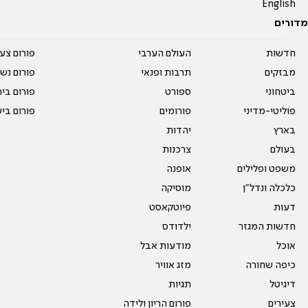
English
מדורים
חדשות
העולם הערבי
פורום צע
מבזקים
תרבות ופנאי
פורום נשו
ביטחוני
ספורט
פורום בי
פוליטי-מדיני
פורומים
פורום בי
בארץ
יהדות
בעולם
צרכנות
משפט ופלילים
אופנה
כלכלה ונדל"ן
מוסיקה
דעות
פיוטקאסט
חדשות המגזר
ילדודס
אוכל
מודעות אבל
כיפה שחורה
מזג אוויר
דיגיטל
תגיות
צעירים
פורום הריון ולידה