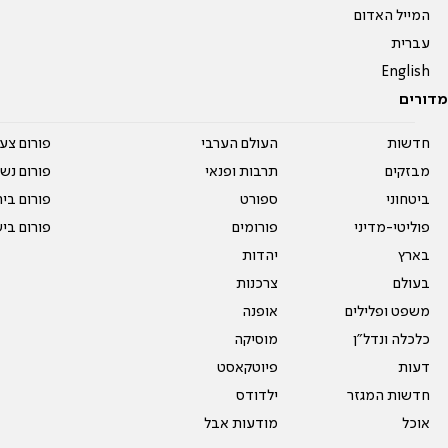
המייל האדום
עברית
English
מדורים
חדשות
העולם הערבי
פורום צע
מבזקים
תרבות ופנאי
פורום נשו
ביטחוני
ספורט
פורום בי
פוליטי-מדיני
פורומים
פורום בי
בארץ
יהדות
בעולם
צרכנות
משפט ופלילים
אופנה
כלכלה ונדל"ן
מוסיקה
דעות
פיוטקאסט
חדשות המגזר
ילדודס
אוכל
מודעות אבל