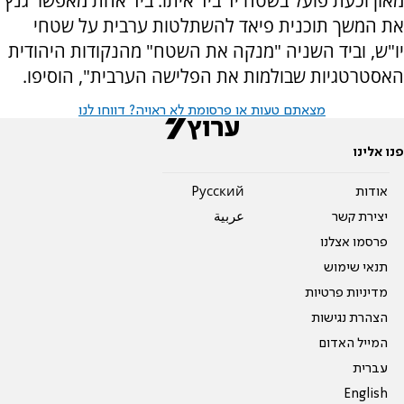
מאזן וכעת פועל בשטח יד ביד איתו. ביד אחת מאפשר גנץ
את המשך תוכנית פיאד להשתלטות ערבית על שטחי
יו"ש, וביד השניה "מנקה את השטח" מהנקודות היהודית
האסטרטגיות שבולמות את הפלישה הערבית", הוסיפו.
מצאתם טעות או פרסומת לא ראויה? דווחו לנו
פנו אלינו
אודות
Pусский
יצירת קשר
عربية
פרסמו אצלנו
תנאי שימוש
מדיניות פרטיות
הצהרת נגישות
המייל האדום
עברית
English