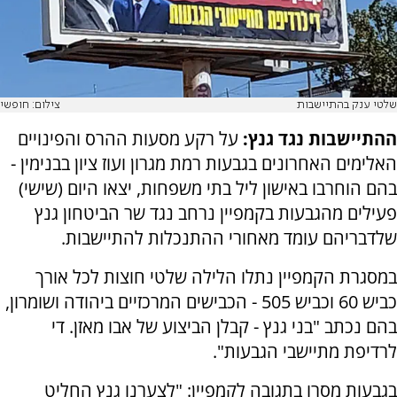
שלטי ענק בהתיישבות
צילום: חופשי
ההתיישבות נגד גנץ:
על רקע מסעות ההרס והפינויים
האלימים האחרונים בגבעות רמת מגרון ועוז ציון בבנימין -
בהם הוחרבו באישון ליל בתי משפחות, יצאו היום (שישי)
פעילים מהגבעות בקמפיין נרחב נגד שר הביטחון גנץ
שלדבריהם עומד מאחורי ההתנכלות להתיישבות.
במסגרת הקמפיין נתלו הלילה שלטי חוצות לכל אורך
כביש 60 וכביש 505 - הכבישים המרכזיים ביהודה ושומרון,
בהם נכתב "בני גנץ - קבלן הביצוע של אבו מאזן. די
לרדיפת מתיישבי הגבעות".
בגבעות מסרו בתגובה לקמפיין: "לצערנו גנץ החליט