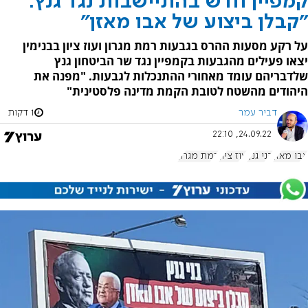
קמפיין חדש בהתיישבות נגד גנץ:
"קבלן ביצוע של אבו מאזן"
על רקע מסעות ההרס בגבעות רמת מגרון ועוז ציון בבנימין
יצאו פעילים מהגבעות בקמפיין נגד שר הביטחון גנץ
שלדבריהם עומד מאחורי ההתנכלות לגבעות. "מפנה את
היהודים מהשטח לטובת הקמת מדינה פלסטינית"
דביר עמר
1 דקות
24.09.22, 22:10
אבו מאזן
בני גנץ
עוז ציון
רמת מגרון