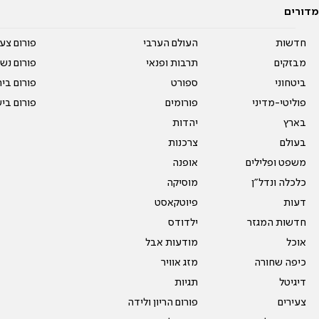
מדורים
חדשות
העולם הערבי
פורום צע
מבזקים
תרבות ופנאי
פורום נשו
ביטחוני
ספורט
פורום בי
פוליטי-מדיני
פורומים
פורום בי
בארץ
יהדות
בעולם
צרכנות
משפט ופלילים
אופנה
כלכלה ונדל"ן
מוסיקה
דעות
פיוטקאסט
חדשות המגזר
ילדודס
אוכל
מודעות אבל
כיפה שחורה
מזג אוויר
דיגיטל
תגיות
צעירים
פורום הריון ולידה