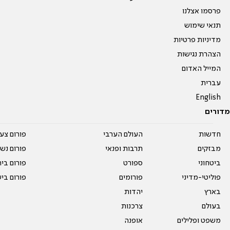
פרסמו אצלנו
תנאי שימוש
מדיניות פרטיות
הצהרת נגישות
המייל האדום
עברית
English
מדורים
חדשות
העולם הערבי
פורום צע
מבזקים
תרבות ופנאי
פורום נשו
ביטחוני
ספורט
פורום בי
פוליטי-מדיני
פורומים
פורום בי
בארץ
יהדות
בעולם
צרכנות
משפט ופלילים
אופנה