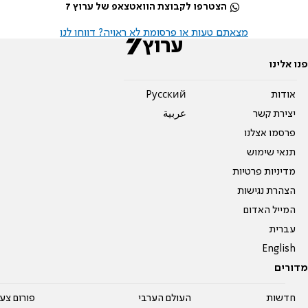
הצטרפו לקבוצת הוואטצאפ של ערוץ 7
מצאתם טעות או פרסומת לא ראויה? דווחו לנו
פנו אלינו
אודות
Pусский
יצירת קשר
عربية
פרסמו אצלנו
תנאי שימוש
מדיניות פרטיות
הצהרת נגישות
המייל האדום
עברית
English
מדורים
חדשות
העולם הערבי
פורום צע