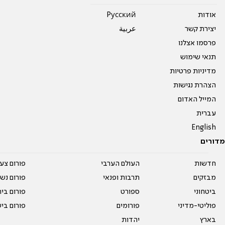
אודות
Pусский
יצירת קשר
عربية
פרסמו אצלנו
תנאי שימוש
מדיניות פרטיות
הצהרת נגישות
המייל האדום
עברית
English
מדורים
חדשות
העולם הערבי
פורום צע
מבזקים
תרבות ופנאי
פורום נשו
ביטחוני
ספורט
פורום בי
פוליטי-מדיני
פורומים
פורום בי
בארץ
יהדות