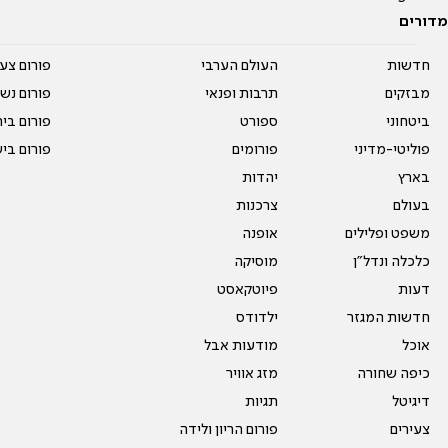
מדורים
חדשות
העולם הערבי
פורום צע
מבזקים
תרבות ופנאי
פורום נשו
ביטחוני
ספורט
פורום בי
פוליטי-מדיני
פורומים
פורום בי
בארץ
יהדות
בעולם
צרכנות
משפט ופלילים
אופנה
כלכלה ונדל"ן
מוסיקה
דעות
פיוטקאסט
חדשות המגזר
ילדודס
אוכל
מודעות אבל
כיפה שחורה
מזג אוויר
דיגיטל
תגיות
צעירים
פורום הריון ולידה