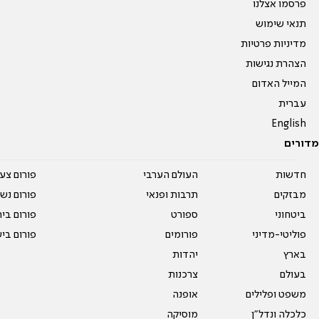
פרסמו אצלנו
תנאי שימוש
מדיניות פרטיות
הצהרת נגישות
המייל האדום
עברית
English
מדורים
חדשות
העולם הערבי
פורום צע
מבזקים
תרבות ופנאי
פורום נשו
ביטחוני
ספורט
פורום בי
פוליטי-מדיני
פורומים
פורום בי
בארץ
יהדות
בעולם
צרכנות
משפט ופלילים
אופנה
כלכלה ונדל"ן
מוסיקה