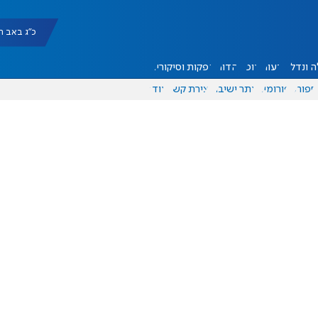
כ"ג באב תשפ"ו |
 ונדל"ן
דעות
אוכל
יהדות
הפקות וסיקורים
ספורט
פורומים
אתר ישיבה
יצירת קשר
עוד