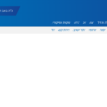
כ"ה באב תשפ"ו |
 ונדל"ן
דעות
אוכל
יהדות
הפקות וסיקורים
ספורט
פורומים
אתר ישיבה
יצירת קשר
עוד