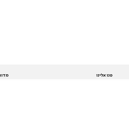
פנו אלינו
מדור
אודות
Pусский
חד
יצירת קשר
عربية
מב
פרסמו אצלנו
בי
תנאי שימוש
פו
מדיניות פרטיות
בא
הצהרת נגישות
בע