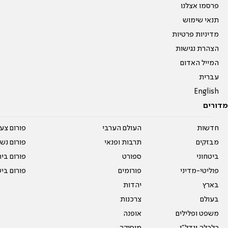
פרסמו אצלנו
תנאי שימוש
מדיניות פרטיות
הצהרת נגישות
המייל האדום
עברית
English
מדורים
חדשות
העולם הערבי
פורום צע
מבזקים
תרבות ופנאי
פורום נשו
ביטחוני
ספורט
פורום בי
פוליטי-מדיני
פורומים
פורום בי
בארץ
יהדות
בעולם
צרכנות
משפט ופלילים
אופנה
כלכלה ונדל"ן
מוסיקה