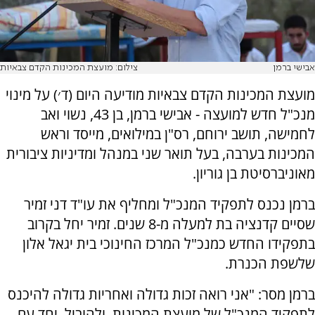
אבישי ברמן
צילום: מועצת המכינות הקדם צבאיות
מועצת המכינות הקדם צבאיות מודיעה היום (ד׳) על מינוי
מנכ"ל חדש למועצה - אבישי ברמן, בן 43, נשוי ואב
לחמישה, תושב ירוחם, רס"ן במילואים, מייסד וראש
המכינות בערבה, בעל תואר שני במנהל ומדיניות ציבורית
מאוניברסיטת בן גוריון.
ברמן נכנס לתפקיד המנכ"ל ומחליף את עו"ד דני זמיר
שסיים קדנציה בת למעלה מ-8 שנים. זמיר יחל בקרוב
בתפקידו החדש כמנכ"ל המרכז החינוכי בית יגאל אלון
שלשפת הכנרת.
ברמן מסר: "אני רואה זכות גדולה ואחריות גדולה להיכנס
לתפקיד המנכ"ל של מועצת המכינות, ולהוביל, יחד עם