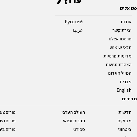
פנו אלינו
אודות
Pусский
יצירת קשר
عربية
פרסמו אצלנו
תנאי שימוש
מדיניות פרטיות
הצהרת נגישות
המייל האדום
עברית
English
מדורים
חדשות
העולם הערבי
פורום צע
מבזקים
תרבות ופנאי
פורום נשו
ביטחוני
ספורט
פורום בי