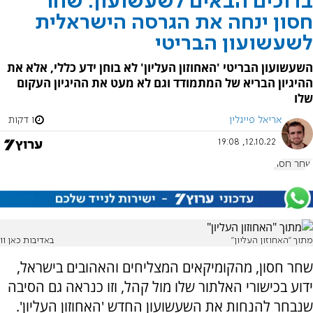
ברוכים הבאים לשעשועון: שחר
חסון ינחה את הגרסה הישראלית
לשעשועון הבריטי
השעשועון הבריטי 'האחוזון העליון' לא בוחן ידע כללי, אלא את
ההיגיון הבריא של המתמודד וגם לא מעט את ההיגיון העקום
שלו
אריאל פייגלין
1 דקות
12.10.22, 19:08
שחר חסון
מתוך "האחוזון העליון"
באדיבות כאן 11
שחר חסון, מהקומיקאים המצליחים והאהובים בישראל,
ידוע בכישורי האלתור שלו מול קהל, וזו כנראה גם הסיבה
שנבחר להנחות את השעשועון החדש 'האחוזון העליון'.