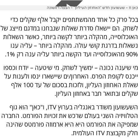
כאן 11 - שעשועון חדש "האחוזון העיליון" - הצצה ראשונה
בכל פרק כל אחד מהמשתתפים יקבל אלף שקלים כדי
לשחק. הם יישאלו סדרת שאלות שנבחנו במדגם מייצג של
האוכלוסייה, מהקלה ביותר לקשה ביותר, כאשר השאלות
נשאלות בדרגת קושי עולה. מהקלה ביותר – עליה ענו
90% מהאוכלוסייה ועד הקשה ביותר עליה ענה רק 1%.
מי שיענה נכונה – ימשיך לשחק. מי שיטעה – יודח וכספו
ייכנס לקופת הפרס. האחרון/ים שיישארו ינסו ולענות על
שאלת האחוזון העליון, ולזכות בסכום של עד 100 אלף
שקלים ובתואר חבר באחוזון העליון.
השעשועון משודר באנגליה בערוץ ITV, ו"כאן" הוא גוף
הטלוויזיה השני בעולם שרכש את זכויות הפורמט. החברה
שמפיקה את הפורמט היא היא ארמוזה פורמטס שהינה
חלק מקבוצת ITV העולמית.