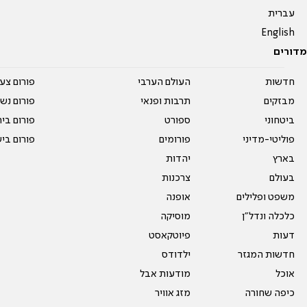
עברית
English
מדורים
חדשות
העולם הערבי
פורום צע
מבזקים
תרבות ופנאי
פורום נשו
ביטחוני
ספורט
פורום בי
פוליטי-מדיני
פורומים
פורום בי
בארץ
יהדות
בעולם
צרכנות
משפט ופלילים
אופנה
כלכלה ונדל"ן
מוסיקה
דעות
פיוטקאסט
חדשות המגזר
ילדודס
אוכל
מודעות אבל
כיפה שחורה
מזג אוויר