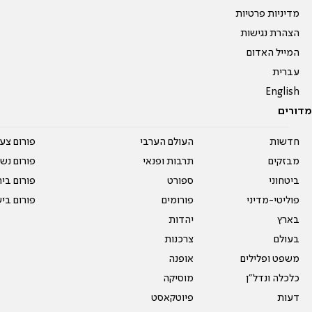
מדיניות פרטיות
הצהרת נגישות
המייל האדום
עברית
English
מדורים
חדשות
העולם הערבי
פורום צע
מבזקים
תרבות ופנאי
פורום נשו
ביטחוני
ספורט
פורום בי
פוליטי-מדיני
פורומים
פורום בי
בארץ
יהדות
בעולם
צרכנות
משפט ופלילים
אופנה
כלכלה ונדל"ן
מוסיקה
דעות
פיוטקאסט