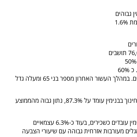
ן גבוהים
משמעותית מהממוצע הארצי: 2.4% בבנימין לעומת 1.6%
רים
האחרונים מ-27,100 תושבים בשנת 2000 ל76,000 תושבים
כיום. ממוצע הנפשות למשפחה עומד על 5.1. כ-50%
מתושבי המועצה הינם צעירים בגילאים 0 עד 20. כ 60%
מהתושבים הם דתיים, 20% חילונים ו 15% חרדים. במהלך העשור האחרון מספר בני 65 ומעלה גדל
בתחום החינוך, אחוז הזכאים לבגרות במוסדות החינוך בבנימין עומד על 87.3%, נתון גבוה מהממוצע
כפי שמוצג בבנימין DATA, כ-63.2% מתושבי בנימין עובדים כשכירים, בעוד כ-6.3% עצמאיים
נימין מגלים מעורבות אזרחית גבוהה עם שיעורי הצבעה