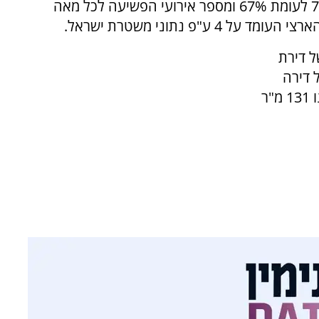
לבחירות לכנסת הגבוהים מהממוצע הארצי, 75% לעומת 67% ומספר אירועי הפשיעה לכל מאה
ל דירת
ש"ח. גודל דירה
ממוצע בבנימין הוא 139 מ"ר והגודל החציוני הינו 131 מ"ר