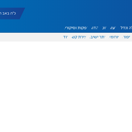
כ"ה באב תשפ"ו |
 ונדל"ן
דעות
אוכל
יהדות
הפקות וסיקורים
ספורט
פורומים
אתר ישיבה
יצירת קשר
עוד