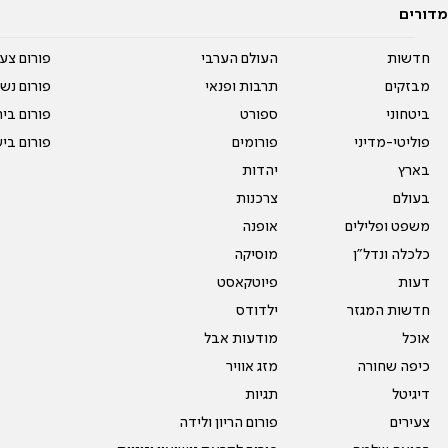
מדורים
חדשות
העולם הערבי
פורום צע
מבזקים
תרבות ופנאי
פורום נשו
ביטחוני
ספורט
פורום בי
פוליטי-מדיני
פורומים
פורום בי
בארץ
יהדות
בעולם
צרכנות
משפט ופלילים
אופנה
כלכלה ונדל"ן
מוסיקה
דעות
פיוטקאסט
חדשות המגזר
ילדודס
אוכל
מודעות אבל
כיפה שחורה
מזג אוויר
דיגיטל
תגיות
צעירים
פורום הריון ולידה