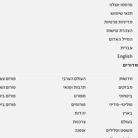
פרסמו אצלנו
תנאי שימוש
מדיניות פרטיות
הצהרת נגישות
המייל האדום
עברית
English
מדורים
חדשות
העולם הערבי
פורום צע
מבזקים
תרבות ופנאי
פורום נשו
ביטחוני
ספורט
פורום בי
פוליטי-מדיני
פורומים
פורום בי
בארץ
יהדות
בעולם
צרכנות
משפט ופלילים
אופנה