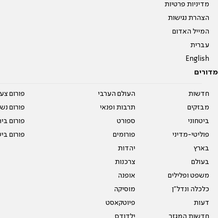
מדיניות פרטיות
הצהרת נגישות
המייל האדום
עברית
English
מדורים
חדשות
העולם הערבי
פורום צע
מבזקים
תרבות ופנאי
פורום נשו
ביטחוני
ספורט
פורום בי
פוליטי-מדיני
פורומים
פורום בי
בארץ
יהדות
בעולם
צרכנות
משפט ופלילים
אופנה
כלכלה ונדל"ן
מוסיקה
דעות
פיוטקאסט
חדשות המגזר
ילדודס