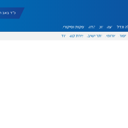
כ"ד באב תשפ"ו |
 ונדל"ן
דעות
אוכל
יהדות
הפקות וסיקורים
ספורט
פורומים
אתר ישיבה
יצירת קשר
עוד